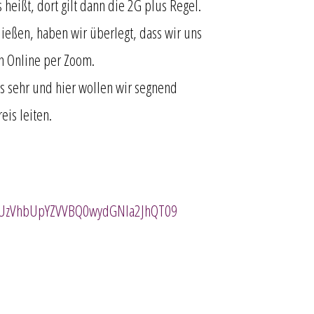
 heißt, dort gilt dann die 2G plus Regel.
ßen, haben wir überlegt, dass wir uns
rn Online per Zoom.
ns sehr und hier wollen wir segnend
is leiten.
l3UzVhbUpYZVVBQ0wydGNla2JhQT09