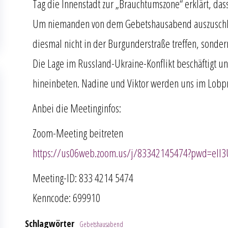
Tag die Innenstadt zur „Brauchtumszone“ erklärt, dass
Um niemanden von dem Gebetshausabend auszuschlie
diesmal nicht in der Burgunderstraße treffen, sonde
Die Lage im Russland-Ukraine-Konflikt beschäftigt u
hineinbeten. Nadine und Viktor werden uns im Lobpre
Anbei die Meetinginfos:
Zoom-Meeting beitreten
https://us06web.zoom.us/j/83342145474?pwd=el
Meeting-ID: 833 4214 5474
Kenncode: 699910
Schlagwörter
Gebetshausabend